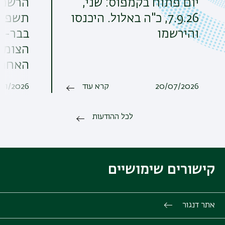
יום פתוח בקמפוס: שני,
הרשמה
7.9.26, כ"ה באלול. היכנסו
תשפ"ז.
והירשמו
בבר-אי
האחרו
20/07/2026
קרא עוד
/01/2026
לכל ההודעות
קישורים שימושיים
אתר דנגור