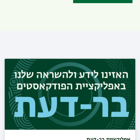
אפליקציית בר-דעת