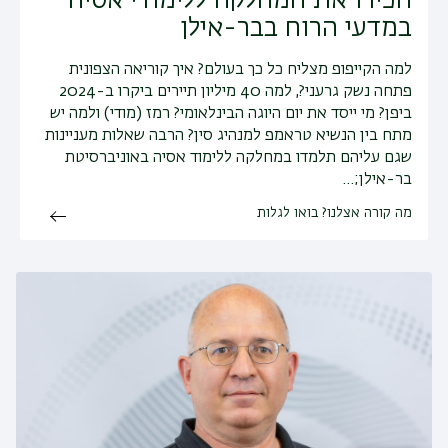
הכירו את המחלקה ללימודי אסיה
במדעי הרוח בבר-אילן
למה הקייפופ מצליח כל כך בעולם? איך קוריאה הצפונית
פתחה נשק גרעני?, למה 40 מיליון תיירים ביקרו ב-2024
ביפן? מי ייסד את יום היוגה הבינלאומי? רמז (מודי) ולמה יש
מתח בין הנשיא טראמפ למנהיג סין? הרבה שאלות מעניינות
שגם עליהם תלמדו במחלקה ללימוד אסיה באוניברסיטת
בר-אילן;…
מה קורה אצלנו? בואו לגלות