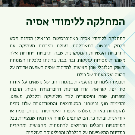
המחלקה ללימודי אסיה
המחלקה ללימודי אסיה באוניברסיטת בר־אילן מזמנת מסע
מרתק ביבשת המאוכלסת בעולם והיכרות מעמיקה עם
התרבויות העשירות והמסקרנות שבה. תרבויות ייחודיות אלה
משמרות מסורות עתיקות, ובד בבד, בהינתן כלכלתן הצומחת
והשוק הגלובלי שהן מציעות, למדינות אסיה השפעה אדירה על
תפר
ההווה ועל העתיד של כולנו.
משנ
תוכנית הלימודים מתעמקת במגוון רחב של נושאים על אודות
סין, יפן, קוריאה, הודו ומדינות דרום־מזרח אסיה: תרבות
וספרות, שפה והיסטוריה לצד פוליטיקה וכלכלה, משפט,
ומדיניות חוץ וביטחון. הסטודנטים והסטודנטיות שלנו זוכים
להתמחות באחת משלוש השפות האסייתיות: סינית, יפנית או
קוריאנית, ובתוך כך, הם שותפים לחוויה אקדמית שמציידת בכל
המיומנויות והכלים הדרושים להתמחות מקצועית ומחקרית
במדינות המשפיעות על הכלכלה והפוליטיקה העולמית.