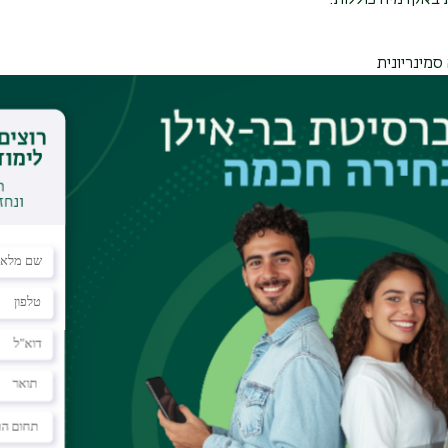
 באקדמיה כוללות:
סמינריונית
גמר (תואר שני)
ואר שני
ט (תואר שלישי)
מחקר הקטן ביותר ואילו הדוקטורט הוא המחקר המקיף ביותר במהלך לימ
הוא נגזרת של המילה
refer to
והמטרה שלו היא למקד סוגיה, לבסס אות
י העבודה הקטנה ביותר ולרוב לא יהיה בה ידע חדש. שאר העבודות יציעו 
יונית תרומה זו יכולה להיות סינרגיה של רעיונות כיוון שהיא מוגבלת בהי
ה האקדמית:
דה, פרטי המגיש, פרטי הקורס ותאריך ההגשה. אםמדובר בעבודה קטנה 
ציין למעלה את פרטי המגיש ואת נושא המטלה. חשוב לציין במקרה של ע
לענות.
:
שמות הפרקים ומספרי העמודים. חיוני רק במקרה של עבודה גדולה (כמו ס