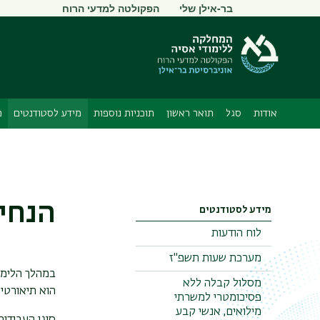
תפריט
בר-אילן שלי
הפקולטה למדעי הרוח
משני
אודות
סגל
תואר ראשון
תוכניות נוספות
מידע לסטודנטים
מ
הנחיו
מידע לסטודנטים
לוח הודעות
מערכת שעות תשפ"ז
במהלך הלימו
מסלול קבלה ללא
הוא תיאורטי
פסיכומטרי למשרתי
מילואים, אנשי קבע