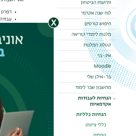
סוגי העבודות
וזרועות הביטחון
רפרט
לוח שנה אקדמי
עבודה 
חיפוש קורסים
עבודת 
תזה לת
מלגות לימודי קוריאה
דוקטור
קטלוג המלגות
הרפרט הוא ה
אינ-בר
היקף ונושא. 
Moodle
אקדמיים. זוה
בעבודה סמינר
בר-אילן שלי
מבנה העבוד
מחשבון שכר לימוד
הנחיות לעבודות
שער:
שם העבו
אקדמאיות
אך חייבים ל
עליה בחרתם 
הנחיות כלליות
כללי ציטוט
ראשי פרקים
טפסים