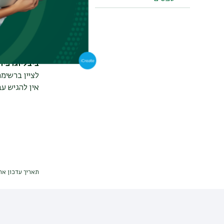
הקדמה
: מב
דיון
: פרקי ה
סיכום
: סקיר
ביבליוגרפיה
לציין ברשימה
אין להגיש עב
תאריך עדכון אחרון : 023