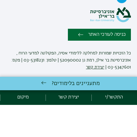
כניסה לעורכי האתר
כל הזכויות שמורות למחלקה ללימודי אסיה, הפקולטה למדעי הרוח ,
אוניברסיטת בר אילן, רמת גן 52090002 | טלפון: 03-5318231 | פקס:
03-5347601 |
יצירת קשר
מתעניינים בלימודים?
פיתוח:
אגף תקשוב, אוניברסיטת בר-אילן
קידום:
Emarker קידום אתרים
התקשר/י
יצירת קשר
מיקום
הצהרת נגישות
מדיניות פרטיות
אקדימה בר-אילן