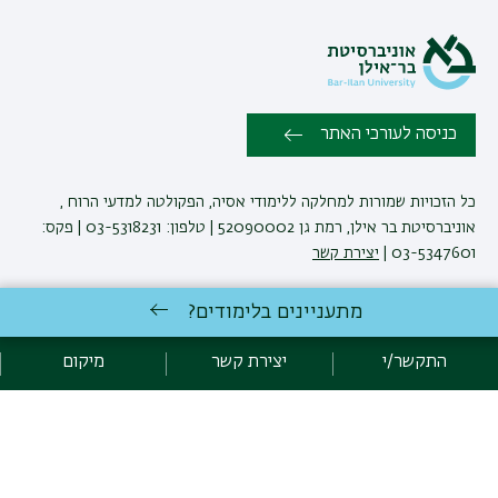
כניסה לעורכי האתר
כל הזכויות שמורות למחלקה ללימודי אסיה, הפקולטה למדעי הרוח ,
אוניברסיטת בר אילן, רמת גן 52090002 | טלפון: 03-5318231 | פקס:
03-5347601 |
יצירת קשר
מתעניינים בלימודים?
פיתוח:
אגף תקשוב, אוניברסיטת בר-אילן
קידום:
Emarker קידום אתרים
התקשר/י
יצירת קשר
מיקום
הצהרת נגישות
מדיניות פרטיות
אקדימה בר-אילן