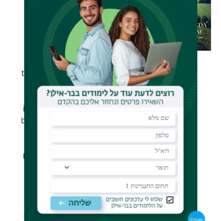
Devotion in the
Bhagavata Purana
מחבר
פרופ' איתמר תאודור
תקציר
The Bhagavata Purana is one of
the most important, central and
popular scriptures of Hinduism.
A medieval Sanskrit text, its
influence as a religious book has
been comparable only to that of
the great Hindu epics, the
Ramayana and the
Mahabharata. Ithamar Theodor
here offers the first analysis for
twenty years of the Bhagavata
Purana (often called the Fifth
Veda ) and its different layers of
meaning. He addresses its lyrical