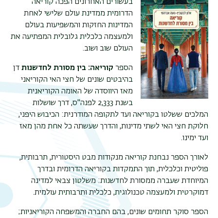
בעשורים האחרונים הפכה קוריאה
הדרומית ממדינת עולם שלישי לאחת
המדינות החזקות והמשפיעות בעולם
ולמעצמה כלכלית גלובלית המפתיעה את
העולם שוב ושוב.
הספר
קוריאה: בין מסורת לחדשנות
דן
בהיבטים שונים של חצי האי הקוריאני
מאז היווסדה של האומה הקוריאנית
בשנת 2,333 לפנה"ס, דרך שושלות
תפר
המלכים ששלטו בקוריאה ועד לתקופה המודרנית: הכיבוש היפני,
משנ
חלוקת חצי האי לשתי מדינות, והדרך שעשתה כל אחת מהן מאז
ועד ימינו.
לאורך הספר נבחנת קוריאה מנקודות מבט היסטורית, תרבותית,
פוליטית וכלכלית, תוך התמקדות בקוריאה הדרומית ובדרך
המיוחדת שעברה ממסורת לחדשנות: משלטון צבאי למדינה
דמוקרטית ולמעצמה טכנולוגית, כלכלית ותרבותית עולמית.
הספר סוקר תחומים שונים, בהם החברה והמשפחה הקוריאניות;