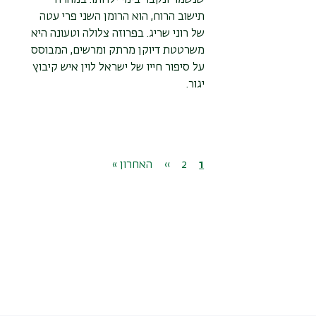
תישוב הרוח, הוא הרומן השני פרי עטה
של רוני שריג. בפרוזה צלולה וטעונה היא
משרטטת דיוקן מרתק ומרשים, המבוסס
על סיפור חייו של ישראל לוין איש קיבוץ
יגור.
דפדוף
1
דף
2
דף
››
הדף
הדף
האחרון »
נוכחי
הבא
האחרון