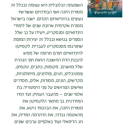
השפעתה הגלובלית היא עצומה ובכלל זה
מסורת היוגה ואף הבודהיזם ששורשיו
נעוצים בהינדואיזם הקדום. ישנה בישראל
מסורת אקדמית ארוכת שנים של לימודי
הינדואיזם וסנסקריט, ויעידו על כך שלל
הספרים בנושא ובכלל זה יצירות המופת
שתורגמו מסנסקריט לעברית. לקסיקון
להינדואיזם תורם תרומה של ממש
להבנת הדת החשובה הזאת תוך הנהרת
שלל מושגים; מקומות, כתבים, טקסים,
פסטיבלים, חגים, פולחנים, מיתולוגיות,
מקדשים, הוגים, מסורות, אלים, מסדרים
ואישים הפרושים על פני היסטוריה בת
אלפי שנים – מהעבר העתיק ועד הודו
המודרנית. כך מתאר הלקסיקון את
מסורת היוגה, את הבהגווד גיטא, את
מהאטמה גנדהי, את הדהרמה הוודית, את
חג הדיוואלי ועוד כאלפיים ערכים שונים.