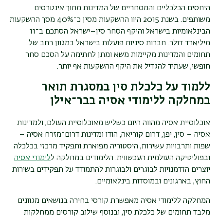
היחסים הכלכליים והמסחריים של המדינות מתוך אינטרסים
משותפים. בשנת 2015 היוו ההשקעות מסין כ־40% מסך ההשקעות
הבינלאומיות בישראל והיקף הסחר סין
–
ישראל הסתכם ב־11
מיליארד דולר. חברות סיניות פועלות בישראל במגוון רחב של
תחומים והמדינות מקיימות משא ומתן לחתימה על הסכם סחר
חופשי, שעתיד להגדיל את היקף ההשקעות אף יותר.
ללמוד על כלכלת סין במסגרת תואר
במחלקה ללימודי אסיה בבר־אילן
אוכלוסיית אסיה מהווה היום כשליש מאוכלוסיית העולם, ולמדינות
אסיה – סין, יפן, דרום קוריאה, הודו ומדינות דרום־מזרח אסיה –
שפות ותרבויות עשירות, היסטוריה מפוארת ותפקיד מרכזי בכלכלה
ובפוליטיקה העולמית העכשווית. הלימודים במחלקה ל
לימודי אסיה
יוצרים הזדמנויות לבוגרים ולבוגרות להתמודד על תפקידים בשירות
החוץ, בארגונים ובמוסדות בינלאומיים.
המחלקה ללימודי אסיה מאפשרת קורסי בחירה בנושאים מגוונים
מלבד תחומים של כלכלת סין, ובנוסף שילוב קורסים ממחלקות