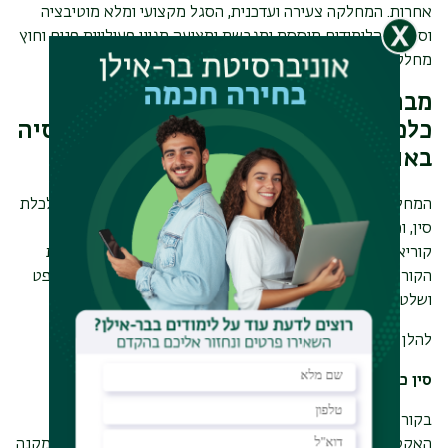
אחרות. המחלקה צעירה ועדכנית, הסגל מקצועי ומלא מוטיבציה
וסביבת הלימודים תוססת ומגבשת ומציעה מגוון פעילויות פנים וחוץ
מחלקתיות.
מבחר קורסים בנושאי משפט, עסקים,
כלכלת סין ואסיה, במחלקה ללימודי אסיה
באוניברסיטת בר־אילן
המחלקה מציעה מגוון קורסים העוסקים בהיבטים שונים של כלכלת
סין, וכן בפוליטיקה, בחברה ובתעשייה במדינות נוספת דוגמת
קוריאה ויפן, כחלק ממתווה תוכנית הלימודים העשירה שלנו. את
הקורסים מלמדים חוקרים ומומחים בתחומים: גלובליזציה, משפט
ושלטון חוק; כלכלה פוליטית, כלכלה ומדיניות חוץ ופנים
.
להלן דוגמאות לקורסים:
סין כמעצמה בינלאומית: היבטים כלכליים ומשפטיים
בקורס נלמדים מושגי היסוד, ההיבטים ההיסטוריים והסוגיות
האקטואליות שעל סדר היום הציבורי והמחקרי בתחום. הקורס מקנה