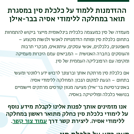
ההזדמנות ללמוד על כלכלת סין במסגרת
תואר במחלקה ללימודי אסיה בבר-אילן
מעמדה של סין כמעצמה כלכלית בינלאומית מייצר ביקוש להתמחות
בתחום כלכלת סין ופותח הזדמנויות לאנשי ולנשות מקצוע –
משפטנים, כלכלנים, אנשי עסקים, עיתונאים, מבקרי תרבות
והעוסקים בחברה האנושית – המביאים עמם היכרות מעמיקה
ומקיפה עם הרפובליקה העממית של סין.
תפר
אם כלכלת סין מרתקת אותך וברצונך לרכוש ידע רלוונטי ומעשי
משנ
בתחום – הגעת למקום הנכון. המחלקה ללימודי אסיה
באוניברסיטת בר־אילן מציעה מגוון קורסים מרתקים ויישומיים
בנושאי כלכלה ופוליטיקה באסיה.
אנו מזמינים אותך לפנות אלינו לקבלת מידע נוסף
על לימודי כלכלת סין כחלק מתואר ראשון במחלקה
ללימודי אסיה. ליצירת קשר דרך
עמוד צור קשר
.