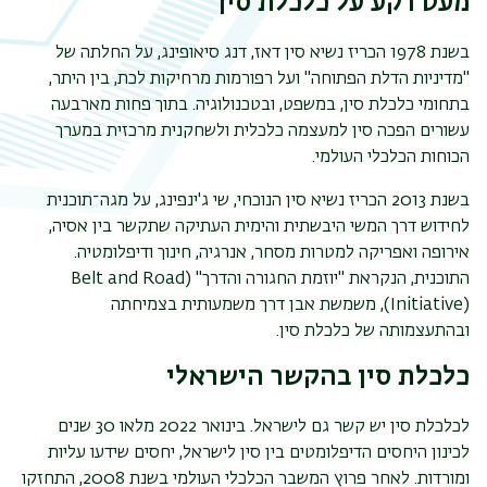
מעט רקע על כלכלת סין
בשנת 1978 הכריז נשיא סין דאז, דנג סיאופינג, על החלתה של
"מדיניות הדלת הפתוחה" ועל רפורמות מרחיקות לכת, בין היתר,
בתחומי כלכלת סין, במשפט, ובטכנולוגיה. בתוך פחות מארבעה
עשורים הפכה סין למעצמה כלכלית ולשחקנית מרכזית במערך
הכוחות הכלכלי העולמי.
בשנת 2013 הכריז נשיא סין הנוכחי, שי ג'ינפינג, על מגה־תוכנית
לחידוש דרך המשי היבשתית והימית העתיקה שתקשר בין אסיה,
אירופה ואפריקה למטרות מסחר, אנרגיה, חינוך ודיפלומטיה.
התוכנית, הנקראת "יוזמת החגורה והדרך" (
Belt and Road
Initiative)
), משמשת אבן דרך משמעותית בצמיחתה
ובהתעצמותה של כלכלת סין.
כלכלת סין בהקשר הישראלי
לכלכלת סין יש קשר גם לישראל. בינואר 2022 מלאו 30 שנים
לכינון היחסים הדיפלומטים בין סין לישראל, יחסים שידעו עליות
ומורדות. לאחר פרוץ המשבר הכלכלי העולמי בשנת 2008, התחזקו