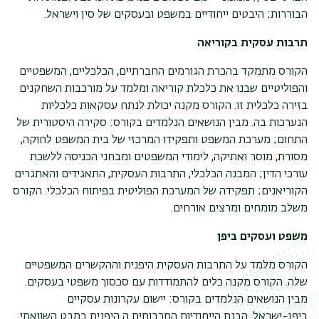
הבוררות; היבטים ייחודיים במשפט ובעסקים של סין וישראל.
תרבות עסקית בקוריאה
הקורס מתמקד בהכרת הגורמים החברתיים, הכלכליים, המשפטיים
והפוליטיים שבנו את כלכלת קוריאה ומלמד על מורכבות השחקנים
בזירה כלכלית זו. הקורס מקנה יכולת לנתח עסקאות כלכליות
הנערכות בה. מבין הנושאים הנלמדים בקורס: סקירה היסטורית של
התחום; מערכת המשפט ותפקידו המרכזי של בית המשפט לחוקה,
מסורת, מוסר ואתיקה, לימודי המשפטים ומבחני הכניסה ללשכת
עורכי הדין; המבנה הכלכלי, התרבות העסקית, התאגידים והאתגרים
הקוריאנים; תפקידה של המערכת הפוליטית בפיתוח הכלכלי. הקורס
משלב מומחים ומרצים אורחים.
משפט ועסקים ביפן
הקורס מלמד על התרבות העסקית היפנית וההקשרים המשפטיים
שלה. הקורס מקנה כלים להתמודדות עם סכסוך משפטי בעסקים.
מבין הנושאים הנלמדים בקורס: יישום עקרונות עסקיים
ביפן-ישראל. הבנת הייחודיות התרבותית ה היפנית במבט השוואתי