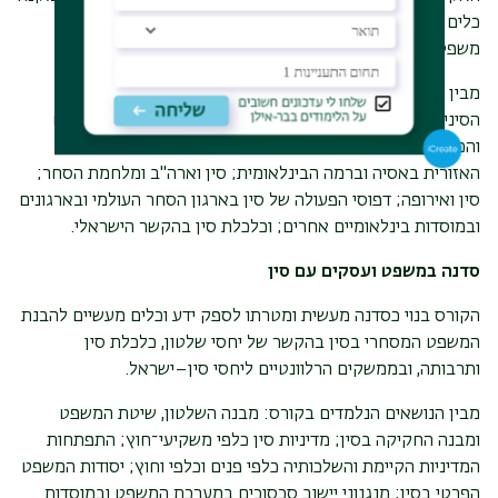
כלים מעשיים לזיהוי ולניתוח מגמות עכשוויות ומציג אתגרים
משפטיים וכלכליים גלובליים.
מבין הנושאים הנדונים בקורס: הרפורמות בסין והמודל הכלכלי
הסיני, "יוזמת החגורה והדרך"; השיקולים והעקרונות המשפטיים
והכלכליים הנובעים מצמיחתה של כלכלת סין והשפעתם ברמה
האזורית באסיה וברמה הבינלאומית; סין וארה"ב ומלחמת הסחר;
סין ואירופה; דפוסי הפעולה של סין בארגון הסחר העולמי ובארגונים
ובמוסדות בינלאומיים אחרים; וכלכלת סין בהקשר הישראלי.
סדנה במשפט ועסקים עם סין
הקורס בנוי כסדנה מעשית ומטרתו לספק ידע וכלים מעשיים להבנת
המשפט המסחרי בסין בהקשר של יחסי שלטון, כלכלת סין
ותרבותה, ובממשקים הרלוונטיים ליחסי סין–ישראל
.
מבין הנושאים הנלמדים בקורס: מבנה השלטון, שיטת המשפט
ומבנה החקיקה בסין; מדיניות סין כלפי משקיעי־חוץ; התפתחות
המדיניות הקיימת והשלכותיה כלפי פנים וכלפי וחוץ; יסודות המשפט
הפרטי בסין; מנגנוני יישוב סכסוכים במערכת המשפט ובמוסדות