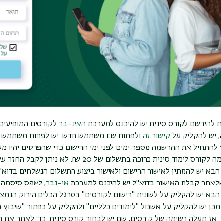
אר ראשון) או
לביה"ס ללימודים מתקדמים
(במקרה של תואר שני ושלישי).
ם שנלמדו, והאוניברסיטה תידון ותשקול הכרה זו.
קורס לימוד סינית במעמד של שומעים חופשיי
סמסטריאליות במצטבר כל השנים.
חופשיים הנרשמים לקורסים במסלולי תואר שני יכולים להירשם ל-4 ש"ס בלבד
 צעד אחרי צעד:
 להירשם לקורס סינית יש להיכנס למערכת
האינ-בר
לקורסים המופיעים 
 יש להקליק על
קישור זה
ולפתוח שם משתמש חדש. יש לפתוח משתמש ח
להתחיל את ההרשמה מספר ימים לפני ימי הרישום כדי שהפרטים יהיו מעו
רס לימוד סינית כרוכה בתשלום של 20 ₪. לא ניתן לקבל החזר על דמי רישום.
בא יש להמתין לאישור הרישום ולאישור ביצוע התשלום הנשלחים בדוא"ל
לאחר קבלת האישור בדוא"ל יש להיכנס למערכת
אי-נבר
, לאפס סיסמה 
בא יש להקליק על לשונית "רישום לקורסים" בסרגל הכלים הירוק הנמצא 
כן יש להקליק על אשכול "לימודים כלליים" ולהקליק על כפתור "שיבוץ
 אז תעלה רשימה של קורסים, שם יש לבחור קורס סינית. כדי לאתר את 