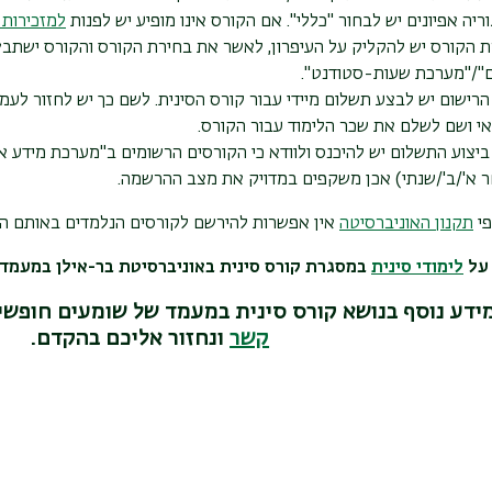
ריה אפיונים יש לבחור "כללי". אם הקורס אינו מופיע יש לפנות
למזכירות
 הקורס יש להקליק על העיפרון, לאשר את בחירת הקורס והקורס ישתבץ.
"/"מערכת שעות-סטודנט".
רישום יש לבצע תשלום מיידי עבור קורס הסינית. לשם כך יש לחזור לעמו
 ושם לשלם את שכר הלימוד עבור הקורס.
יצוע התשלום יש להיכנס ולוודא כי הקורסים הרשומים ב"מערכת מידע 
 א'/ב'/שנתי) אכן משקפים במדויק את מצב ההרשמה
.
פי
תקנון האוניברסיטה
אין אפשרות להירשם לקורסים הנלמדים באותם הי
 על
לימודי סינית
במסגרת קורס סינית באוניברסיטת בר-אילן במעמד 
ידע נוסף בנושא קורס סינית במעמד של שומעים חופשיי
קשר
ונחזור אליכם בהקדם.