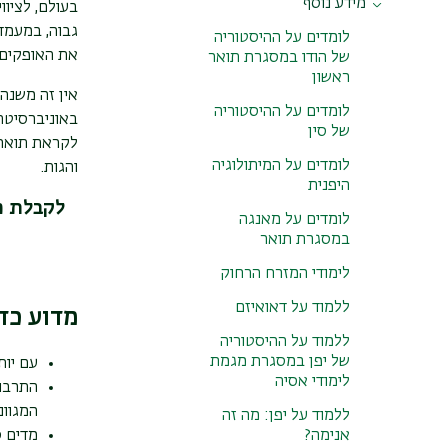
מידע נוסף
תואר דו חוגי מובנה
גבוה, במעמד
לומדים על ההיסטוריה
תואר דו חוגי לא מובנה
את האופקים 
של הודו במסגרת תואר
בחירת שפות
ראשון
אין זה משנה
לימודי סינית
לומדים על ההיסטוריה
באוניברסיטת
של סין
לימודי יפנית
לקראת תואר 
לומדים על המיתולוגיה
והגות.
לימודי קוריאנית
היפנית
לקבלת מ
לומדים על מאנגה
במסגרת תואר
לימודי המזרח הרחוק
ללמוד על דאואיזם
מדוע כד
ללמוד על ההיסטוריה
של יפן במסגרת מגמת
עם יות
לימודי אסיה
המגוונ
ללמוד על יפן: מה זה
מדים ס
אנימה?