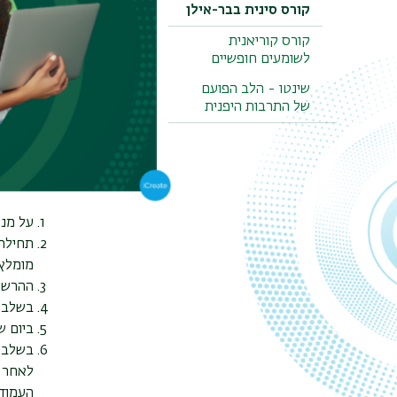
תלמידים
(תו
קורס סינית בבר-אילן
להכרה בקורסי
קורס קוריאנית
רישום ל
לשומעים חופשיים
שינטו - הלב הפועם
של התרבות היפנית
שעות 
שומעים 
הרשמה –
על מנת
תחילה,
מומלץ 
ההרשמה לקו
בשלב ה
ביום ש
בשלב ה
לאחר מ
העמוד.