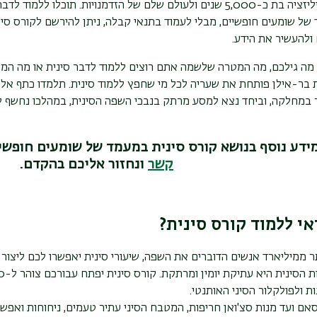
בעולם, לציוויליזציה בת כ-5,000 שנים ולעולם שלם של הזדמנויות. ת
 של שומעים חופשיים, מבלי לעמוד בתנאי קבלה, ניתן להירשם לקורס סי
ולהעשיר את הידע.
 מה גילכם, מה המטרה שלשמה אתם רוצים ללמוד לדבר סינית או מה המ
 בר-אילן פותחת את שעריה לכל מי שחפץ ללמוד סינית. תלמדו כתף אל 
במחלקה, וביחד נצא למסע מרתק בנבכי השפה הסינית, במהלכו נחשף ל
ידע נוסף בנושא קורס סינית במעמד של שומעים חופשיי
קשר
ונחזור אליכם בהקדם.
אי ללמוד קורס סינית?
ר ממיליארד אנשים הדוברים את השפה, שיעורי סינית יאפשרו לכם ליצור
ות ולפולקלור הסיני האותנטי.
אם ועד מנות סצ'ואן חריפות, המטבח הסיני עתיר טעמים, ניחוחות ואפשר