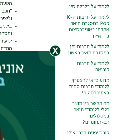
הטעמים
ללמוד על כלכלת סין
"חכם ס
ללמוד על תרבות ה-K
וליציר
Pop במסגרת תואר
בשנים 
אקדמי באוניברסיטת
ומסחרי
בר-אילן
שיעורי
ללמוד על תרבות יפן
המדינה
במסגרת תואר ראשון
קורס ס
הקורס 
ללמוד על תרבות
קוריאה
קורס סי
מדוע כדאי להצטרף
ללימודי תרבות סינית
כאמור, קורס
באוניברסיטה?
המשתתפים בק
מה הקשר בין תואר
להגיש עבודות
כללי ללימודי תואר
במסלולים
מעבר ממ
רב-תחומיים?
קורס יפנית בבר-אילן
שומעים חופש