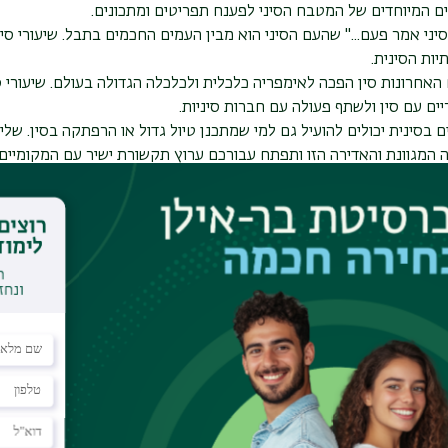
 המיוחדים של המטבח הסיני לפענח תפריטים ומתכונים.
יני אמר פעם..." שהעם הסיני הוא מבין העמים החכמים בתבל. שיעורי סי
תיות הסינית.
האחרונות סין הפכה לאימפריה כלכלית ולכלכלה הגדולה בעולם. שיעורי
ים עם סין ולשתף פעולה עם חברות סיניות.
ם בסינית יכולים להועיל גם למי שמתכנן טיול גדול או הרפתקה בסין. ש
 המגוונת והאדירה הזו ותפתח עבורכם ערוץ תקשורת ישיר עם המקומיים.
ינית, עם הסימנים המורכבים והווריאציות הטונאליות הייחודיות של השפ
תורם לשיפור הזיכרון, משמר את היכולות הקוגניטיביות ושומר על המוח רענ
נית לשומעים חופשיים – מידע חשוב
 סינית במעמד של שומעים חופשיים פוטר את המשתתפים מלהיות כפופים 
ורס סינית יכולים לצד השתתפות בשיעורי סינית ליהנות ממתקני האוניב
 עם שאר הסטודנטים ו/או לגשת לבחינות הסיום, ניתן לעשות כן.
עמד של שומעים חופשיים למעמד של סטודנטי
יים המעוניינים להפוך לסטודנטים מן המניין הלומדים לקראת תואר אקד