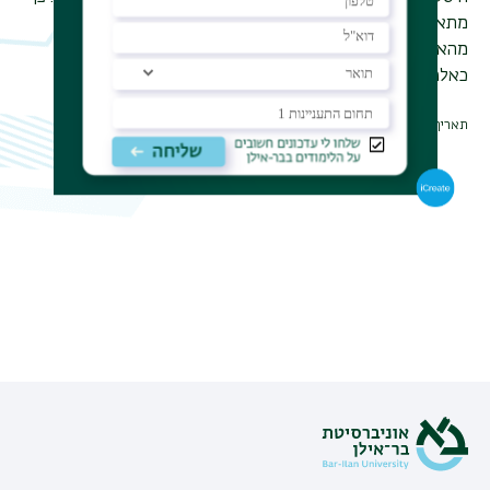
מתאר הלקסיקון את מסורת היוגה, את הבהגווד גיטא, את
מהאטמה גנדהי, את הדהרמה הוודית, את חג הדיוואלי ועוד
כאלפיים ערכים שונים.
תאריך עדכון אחרון : 09/07/2023